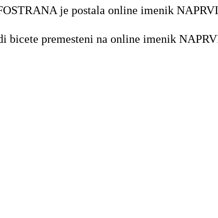
OSTRANA je postala online imenik NAPRV
di bicete premesteni na online imenik NA